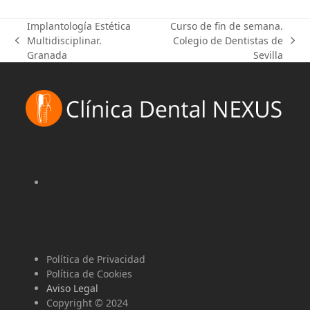
Implantología Estética
Curso de fin de semana.
Multidisciplinar.
Colegio de Dentistas de
previous
next
Granada
Sevilla
post:
post:
Política de Privacidad
Política de Cookies
Aviso Legal
Copyright © 2024