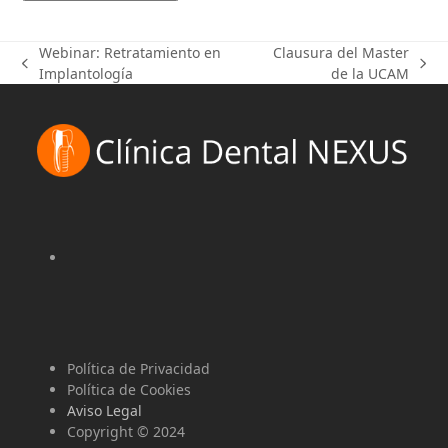
Webinar: Retratamiento en
Clausura del Master
previous
next
Implantología
de la UCAM
post:
post:
Política de Privacidad
Política de Cookies
Aviso Legal
Copyright © 2024