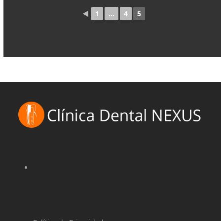
◄
1
...
4
5